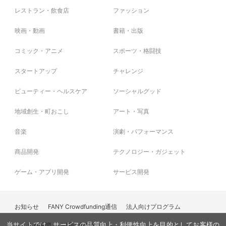
レストラン・飲食店
ファッション
映画・動画
書籍・出版
コミック・アニメ
スポーツ・格闘技
スタートアップ
チャレンジ
ビューティー・ヘルスケア
ソーシャルグッド
地域創生・町おこし
アート・写真
音楽
演劇・パフォーマンス
商品開発
テクノロジー・ガジェット
ゲーム・アプリ開発
サービス開発
お知らせ
FANY Crowdfunding通信
法人向けプログラム
よくある質問
お問い合わせ
当サイトでは、サービスの品質向上・利便性向上を目的としてお客様の