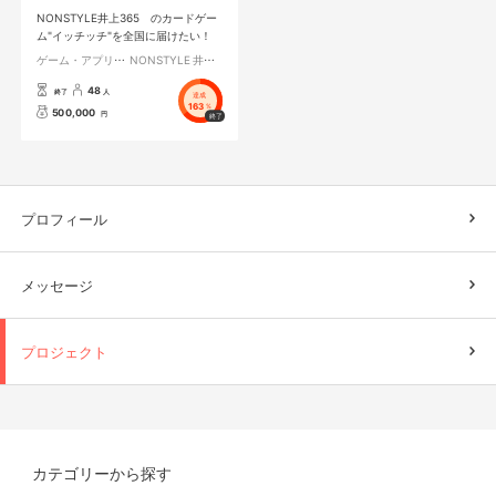
NONSTYLE井上365 のカードゲー
ム"イッチッチ"を全国に届けたい！
ゲーム・アプリ開発
NONSTYLE 井上 365
48
終了
人
達成
163
%
500,000
円
プロフィール
メッセージ
プロジェクト
カテゴリーから探す