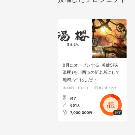
8月にオープンする「美健SPA
湯櫻」を川西市の新名所にして
地域活性化したい
地域創生・町おこし
川西市を盛り上げよう会 代表 楠本拓也
終了
達成
651
人
114
%
7,000,000
円