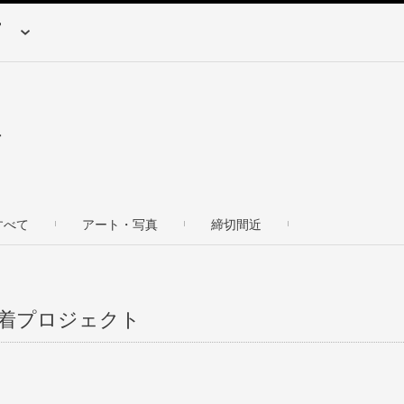
す
すべて
アート・写真
締切間近
新着プロジェクト