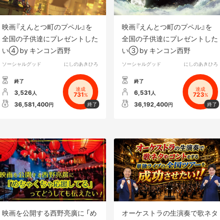
映画『えんとつ町のプペル』を
映画『えんとつ町のプペル』を
全国の子供達にプレゼントした
全国の子供達にプレゼントした
い④ by キンコン西野
い③ by キンコン西野
ソーシャルグッド
にしのあきひろ
ソーシャルグッド
にしのあきひろ
終了
終了
達成
達成
3,526
6,531
人
人
731
723
%
%
36,581,400
36,192,400
円
円
映画を公開する西野亮廣に 「め
オーケストラの生演奏で歌ネタ