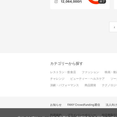
12,064,000
円
‹
カテゴリーから探す
レストラン・飲食店
ファッション
映画・動
チャレンジ
ビューティー・ヘルスケア
ソー
演劇・パフォーマンス
商品開発
テクノロジ
お知らせ
FANY Crowdfunding通信
法人向
利用規約
プライバシーポリシー
特定商取引