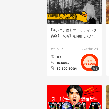
「キンコン西野マーケティング
講座【上級編】」を開催したい。
チャレンジ
にしのあきひろ
終了
達成
15,584
人
16520
%
82,600,500
円