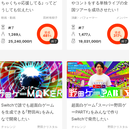
ちゃくちゃ応援してる」 ってど
やコントをする単独ライブの全
うしても伝えたい
国ツアーを成功させたい！
映画・動画
田村有樹子
演劇・パフォーマンス
メンバー
終了
終了
達成
達成
1,269
1,477
人
人
481
317
%
%
25,240,000
19,031,000
円
円
Switchで誰でも超面白ゲーム
超面白ゲーム「スーパー野田ゲ
を生成できる「野田AI」をみん
ーPARTY」をみんなで作り
なで開発したい
Switchで発売したい
チャレンジ
野田クリスタル
チャレンジ
野田クリスタル