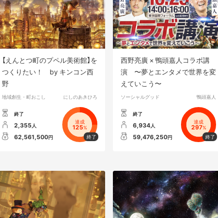
【えんとつ町のプペル美術館】を
西野亮廣 × 鴨頭嘉人コラボ講
つくりたい！ by キンコン西
演 〜夢とエンタメで世界を変
野
えていこう〜
地域創生・町おこし
にしのあきひろ
ソーシャルグッド
鴨頭嘉人
終了
終了
達成
達成
2,355
6,934
人
人
125
297
%
%
62,561,500
59,476,250
円
円