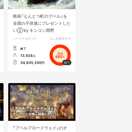
映画『えんとつ町のプペル』を
全国の子供達にプレゼントした
い② by キンコン西野
ソーシャルグッド
にしのあきひろ
終了
達成
13,928
人
692
%
34,635,200
円
「プペルブロードウェイ」のオ