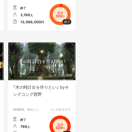
終了
達成
3,169
人
103
%
13,088,000
円
『木の時計台を作りたい』 byキ
ングコング西野
地域創生・町おこし
にしのあきひろ
終了
達成
769
人
329
%