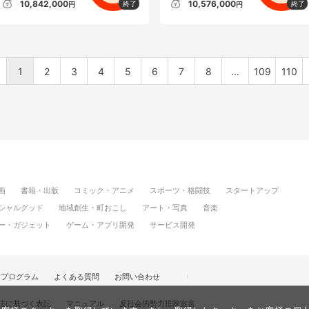
10,842,000
10,576,000
円
円
1
2
3
4
5
6
7
8
...
109
110
画
書籍・出版
コミック・アニメ
スポーツ・格闘技
スタートアップ
シャルグッド
地域創生・町おこし
アート・写真
音楽
ー・ガジェット
ゲーム・アプリ開発
サービス開発
けプログラム
よくある質問
お問い合わせ
法に基づく表記
マニュアル
反社会的勢力排除宣言