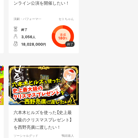
ンライン公演を開催したい！
演劇・パフォーマンス
セトちゃん
終了
達成
3,056
人
180
%
18,028,000
円
六本木ヒルズを使った【史上最
大級のクリスマスプレゼント】
を西野亮廣に渡したい！
ソーシャルグッド
鴨頭嘉人