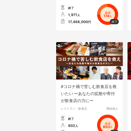
終了
達成
1,971
人
174
%
17,468,000
円
#コロナ禍で苦しむ飲食店を救
いたい ーあなたの拡散や寄付
が飲食店の力にー
レストラン・飲食店
鴨頭嘉人
終了
達成
802
人
603
%