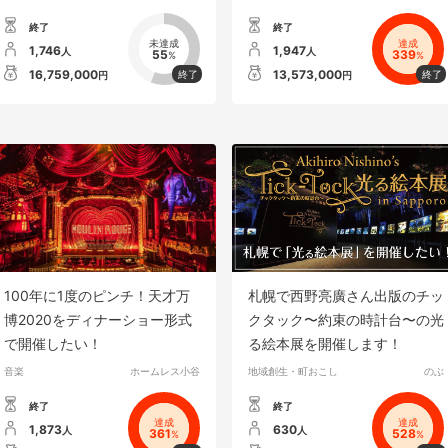
終了
終了
未達成
達成
1,746
1,947
人
人
55
339
%
%
16,759,000
13,573,000
円
円
100年に1度のピンチ！天才万
札幌で西野亮廣さん出版のチッ
博2020をディナーショー形式
クタック〜約束の時計台〜の光
で開催したい！
る絵本展を開催します！
音楽
ホームレス小谷
地域創生・町おこし
のぶ
終了
終了
達成
達成
1,873
630
人
人
361
528
%
%