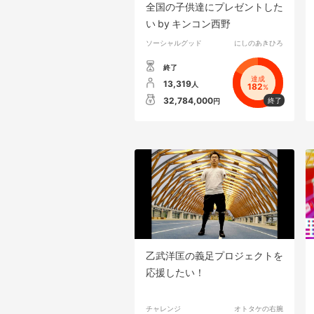
全国の子供達にプレゼントした
い by キンコン西野
ソーシャルグッド
にしのあきひろ
終了
達成
13,319
人
182
%
32,784,000
円
乙武洋匡の義足プロジェクトを
応援したい！
チャレンジ
オトタケの右腕