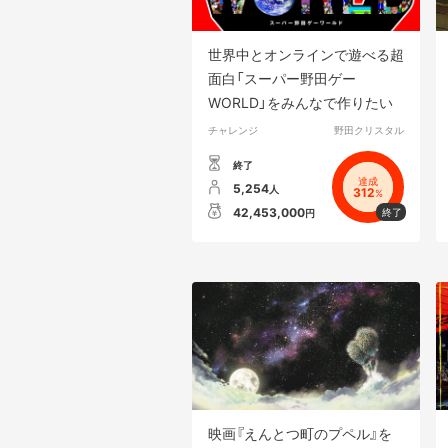
世界中とオンラインで遊べる超
面白「スーパー野田ゲー
WORLD」をみんなで作りたい
チャレンジ
野田クリスタル
終了
達成
5,254
人
312
%
42,453,000
円
映画『えんとつ町のプペル』を