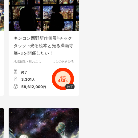
キンコン西野新作個展『チック
タック ~光る絵本と光る満願寺
展~』を開催したい！
地域創生・町おこし
にしのあきひろ
終了
達成
3,301
人
488
%
58,612,000
円