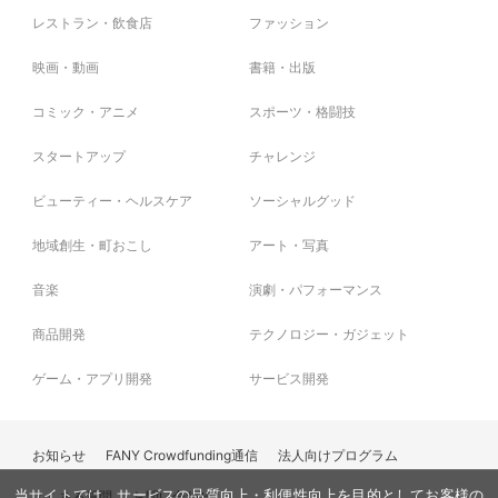
レストラン・飲食店
ファッション
映画・動画
書籍・出版
コミック・アニメ
スポーツ・格闘技
スタートアップ
チャレンジ
ビューティー・ヘルスケア
ソーシャルグッド
地域創生・町おこし
アート・写真
音楽
演劇・パフォーマンス
商品開発
テクノロジー・ガジェット
ゲーム・アプリ開発
サービス開発
お知らせ
FANY Crowdfunding通信
法人向けプログラム
当サイトでは、サービスの品質向上・利便性向上を目的としてお客様の
よくある質問
お問い合わせ