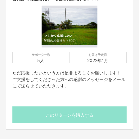
たくさんのご応募を頂きました。
ご応募いただいた皆さま、ありがとうございました。
番組ではすべてに目を通させていただき、
その中から３つのお声を選ばせて頂きました。
プロジェクト実現に向かって、
クラウドファンディングにて皆さまのお力をお貸し下さい！
※応募はすでに終了しています。
サポーター数
お届け予定日
プロジェクト決定！
5人
2022年1月
二つ目のプロジェクトは、
ただ応援したいという方は是非よろしくお願いします！
ご支援をしてくださった方への感謝のメッセージをメール
『遊具が少ない近所の公園を
にて送らせていただきます。
“子どもからお年寄りまで楽しめる公園”
にしたい！
』
“スマイルプロジェクト“に届いたお声がこちらです。
-----------------------------------------------------
このリターンを購入する
私の住む京都府相楽郡精華町という地域にある
植田児童遊園に関しての応募です
最近はこのあたりも家やマンションが増え、