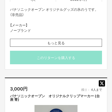
実現までの道のり
10月24日深夜12時：クラウドファンディング終了。
パナソニックオープン オリジナルグッズの氷のうです。
11月：作業開始
（非売品）
番組放送日は、決まり次第報告していきます。
【メーカー】
リターンについて
リターンについての詳細はリターン内容をご確認ください。
ノーブランド
発送があるリターンに関してはすべて送料が含まれております。
※ご登録の配送先にお届けしますので、お楽しみにしてお
もっと見る
募集方式について
いてください。
本プロジェクトはAll-in方式で実施します。
※価格は送料を含んでおります。
目標金額に満たない場合も、計画を実行し、リターンをお届けします。
このリターンを購入する
その他のプロジェクトについて
【
夜、真っ暗になってしまう無人駅を”いつ帰っても安心できる明るい駅"に
したい！
】
【
市民に開放している学校の校庭を"美しい芝生の元の姿"に戻したい！
】
3,000
円
残り：
4人まで
パナソニックオープン オリジナルクリップマーカー (台
【販売責任者】
座 青)
平岡大希（株式会社毎日放送）