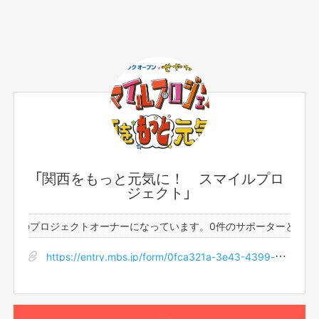
サポーター数
お届け予定日
0人
2022年1月
パナソニックオープン オリジナルグッズのフラットキャッ
プです。
「関西をもっと元気に！ スマイルプロ
【サイズ】
ジェクト」
57.5ｃｍ(マジックテープで調整可能)
【メーカー】
件のプロジェクトオーナーになっています。
0件のサポーターと3件の
ブリヂストン製
もっと見る
https://entry.mbs.jp/form/0fca321a-3e43-4399-aab0-e0e78c8ddcdb
※ご登録の配送先にお届けしますので、お楽しみにしてお
いてください。
このリターンを購入する
※価格は送料を含んでおります。