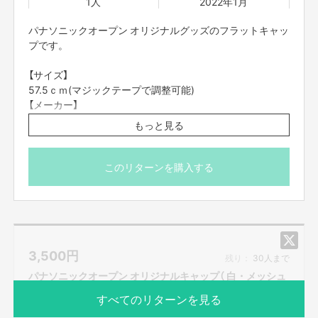
1人
2022年1月
パナソニックオープン オリジナルグッズのフラットキャッ
プです。
【サイズ】
57.5ｃｍ(マジックテープで調整可能)
【メーカー】
ブリヂストン製
もっと見る
※ご登録の配送先にお届けしますので、お楽しみにしてお
いてください。
このリターンを購入する
※価格は送料を含んでおります
3,500
円
残り：
30人まで
パナソニックオープン オリジナルキャップ（ 白・メッシュ
タイプ）
すべてのリターンを見る