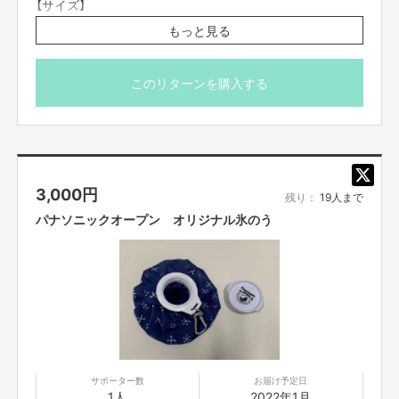
【サイズ】
「関西をもっと元気に！スマイルプロジェクト」では、
クリップ：32mm
松井さんを含む、地域にお住まいの皆さまに
もっと見る
安心して利用できる、子供からお年寄りまで
マーカー：24mm
楽しめる公園になってほしいと、
【メーカー】
この応募をプロジェクトのひとつに選ぶことにしました。
ノーブランド
このリターンを購入する
キャップに付けられるクリップ付きです。
どのような公園にすれば街の人にも、
ご支援頂いた皆さまにも
※ご登録の配送先にお届けしますので、お楽しみにしてお
喜んでもらえるかをしっかり考え、
スマイルプロジェクトが、一生懸命取り組みます！
いてください。
※価格は送料を含んでおります。
皆さま、ご支援是非よろしくお願いいたします！
3,000
円
残り：
19人まで
パナソニックオープン オリジナル氷のう
資金の使い方
・公園に「健康遊具」を作るための施工費（材料費、運搬費）など。
※施工にかかる費用のみに使用し、
その他の目的には一切使用致しません。
・目標金額を超えた場合は、支援先のための追加施策を、
さらに大幅に超えた分は、
子どもたちを支援する団体に寄付したいと考えております。
※追加施策や、団体の寄付先など後日こちらにて
随時ご報告させていただきます。
サポーター数
お届け予定日
1人
2022年1月