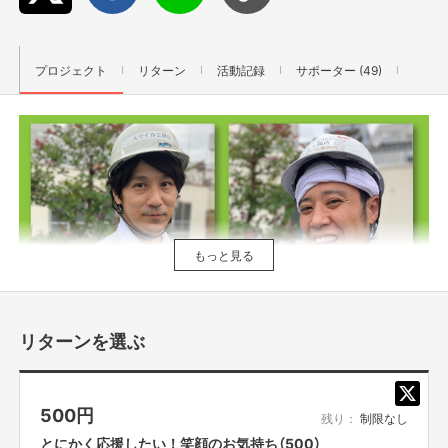
プロジェクト
リターン
活動記録
サポーター (49)
もっと見る
リターンを選ぶ
たくさんのご応募ありがとうございました！
500
円
「応援したい！」「問題解決！」「こんな事出来たらいいな！」
残り：
制限なし
など「身近な人を笑顔に出来る事」を募ったところ、
とにかく応援したい！笑顔のお気持ち（500）