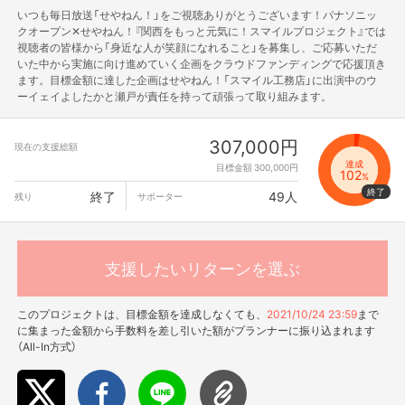
いつも毎日放送「せやねん！」をご視聴ありがとうございます！パナソニッ
クオープン✕せやねん！『関西をもっと元気に！スマイルプロジェクト』では
視聴者の皆様から「身近な人が笑顔になれること」を募集し、ご応募いただ
いた中から実施に向け進めていく企画をクラウドファンディングで応援頂き
ます。目標金額に達した企画はせやねん！「スマイル工務店」に出演中のウ
ーイェイよしたかと瀬戸が責任を持って頑張って取り組みます。
307,000円
現在の支援総額
達成
目標金額 300,000円
102
%
終了
49人
残り
サポーター
支援したいリターンを選ぶ
このプロジェクトは、目標金額を達成しなくても、
2021/10/24 23:59
まで
に集まった金額から手数料を差し引いた額がプランナーに振り込まれます
（All-In方式）