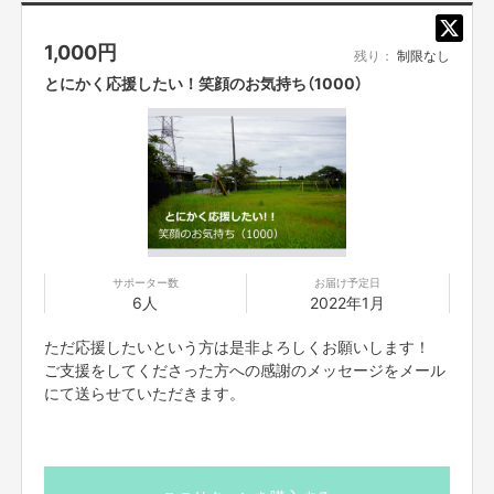
子どもの数も増えてるのですが、
遊具があまりないのです。。。
1,000
円
残り：
制限なし
地域の運動会が出来るくらい広く、
とにかく応援したい！笑顔のお気持ち（1000）
公園の周りは春には桜がすごく綺麗なので、
子ども達やお年寄りも集まるような公園にしたいんです。
「毎週見てるせやねん！を見て、これや！！」と思いました。
よろしくお願いします！
----------------------------------------------------
さっそく、プロジェクトの依頼者に取材しました。
サポーター数
お届け予定日
「私が子どもの頃に遊んでいた遊具も未だにあるんです」と
6人
2022年1月
明るくお話をしていただいたのは、自身もお孫さんが
いらっしゃるという京都府相楽郡精華町にお住まいの
ただ応援したいという方は是非よろしくお願いします！
松井由美さん。
ご支援をしてくださった方への感謝のメッセージをメール
「仕方のない事なのですが、遊具も年々安全面の問題で、
にて送らせていただきます。
間引きされていって少なくなってるし、
残っている遊具もかなり年季が入ってるんです。
でも、地域の運動会が出来るくらい広いし、
春になったら桜も咲き、凄く綺麗な場所なので、