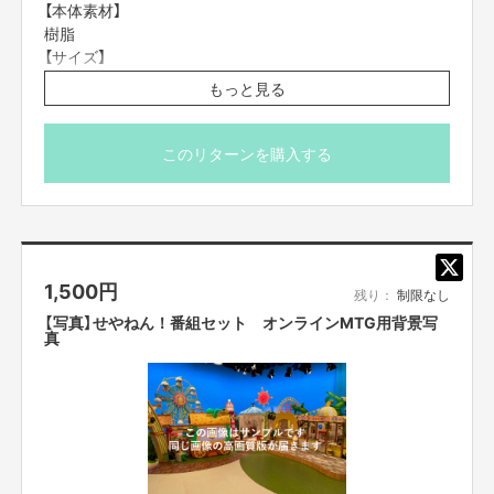
【本体素材】
樹脂
【サイズ】
マーカー：40mm
もっと見る
【メーカー】
ノーブランド
このリターンを購入する
※ご登録の配送先にお届けしますので、お楽しみにしてお
いてください。
※価格は送料を含んでおります。
1,500
円
残り：
制限なし
【写真】せやねん！番組セット オンラインMTG用背景写
真