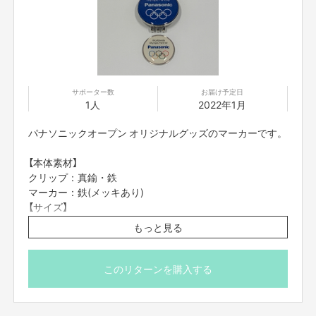
【所在地】
大阪市北区茶屋町17ー1
【お問合せ先】
お問い合わせは下記のURLのメッセージからご連絡ください。
https://cf.fany.lol/users/message/view/99944
サポーター数
お届け予定日
1人
2022年1月
パナソニックオープン オリジナルグッズのマーカーです。
【返品期限】
不良品、発送品間違いの場合は無料で交換させていただきます。到着日から
7日以内に上記問い合わせ先へご連絡ください。それ以上経過しますと返品
【本体素材】
をお受け出来ない場合がございます。※サポーターのご都合によるキャンセ
クリップ：真鍮・鉄
ル・返品・交換はお受けできません。
マーカー：鉄(メッキあり)
【サイズ】
クリップ：32mm
【返品送料】
もっと見る
不良品、発送商品間違いの場合、着払いにて対応いたします。
マーカー：24mm
【メーカー】
ノーブランド
このリターンを購入する
キャップに付けられるクリップ付きです。
※ご登録の配送先にお届けしますので、お楽しみにしてお