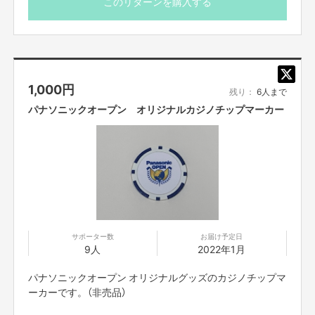
このリターンを購入する
ちょっとでも子どもたちからお年寄りまで楽しめる
公園になったらいいなと…
そう思って応募しました。」
植田児童遊園の現状とは！？
1,000
円
とても広い公園ですが、確かに遊具も古いですね。
残り：
6人まで
奥の桜の木、春にはとてもきれいに咲きそうです！
パナソニックオープン オリジナルカジノチップマーカー
サポーター数
お届け予定日
9人
2022年1月
パナソニックオープン オリジナルグッズのカジノチップマ
ーカーです。（非売品）