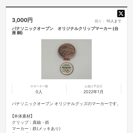
3,000
円
残り：
10人まで
パナソニックオープン オリジナルクリップマーカー (台
座 銅)
子どもからお年寄りまで。みんなが集まれる公園になって
ほしい！
「特別に新しい遊具が欲しいわけではなく、
ちょっと子どもが遊べる場所や、
憩いのスペースなどが出来れば嬉しいです。
私が小さい頃から親しんできた公園で、
今は周辺も年配のひとが多いから、
サポーター数
お届け予定日
子どもたちが集まってきたらお年寄りたちも
0人
2022年1月
家からでて集まって元気になるんとちゃうかな。
パナソニックオープン オリジナルグッズのマーカーです。
子どもからお年寄りまで憩える公園になったら
嬉しいです」と松井さん。
【本体素材】
クリップ：真鍮・鉄
皆さまからのご支援、ご協力よろしくお願いいたします！
マーカー：鉄(メッキあり)