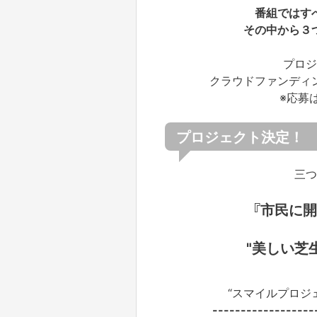
番組ではす
その中から３
プロジ
クラウドファンディ
※応募
プロジェクト決定！
三つ
『市民に
"美しい芝
“スマイルプロジ
------------------