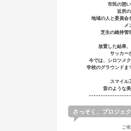
市民の憩い
近所の
地域の人と委員会
メ
芝生の維持管
放置した結果、
サッカー
今では、シロツメク
学校のグラウンドま
スマイル
昔のような美
------------------
さっそく、プロジェ
ご依