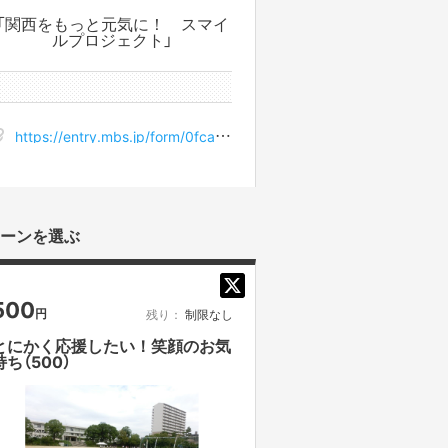
「関西をもっと元気に！ スマイ
ルプロジェクト」
0件のサポータ
https://entry.mbs.jp/form/0fca321a-3e43-4399-aab0-e0e78c8ddcdb
ーンを選ぶ
500
円
残り：
制限なし
とにかく応援したい！笑顔のお気
持ち（500）