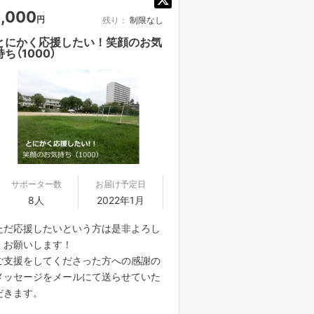
1,000
円
残り：
制限なし
とにかく応援したい！笑顔のお気
持ち（1000）
サポーター数
お届け予定日
8人
2022年1月
ただ応援したいという方は是非よろし
くお願いします！
ご支援をしてくださった方への感謝の
メッセージをメールにて送らせていた
だきます。