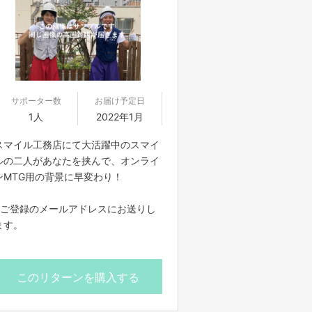
サポーター数
お届け予定日
1人
2022年1月
スマイル工務店にて大活躍中のスマイ
ルの二人があなたを挟んで、オンライ
ンMTG用の背景に早変わり！
※ご登録のメールアドレスにお送りし
ます。
このリターンを購入する