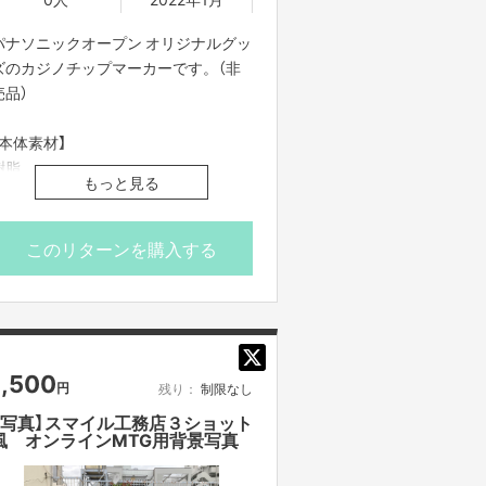
パナソニックオープン オリジナルグッ
ズのカジノチップマーカーです。（非
売品）
【本体素材】
樹脂
もっと見る
【サイズ】
マーカー：40mm
【メーカー】
このリターンを購入する
ノーブランド
※ご登録の配送先にお届けしますの
で、お楽しみにしておいてください。
※価格は送料を含んでおります。
1,500
円
残り：
制限なし
【写真】スマイル工務店３ショット
風 オンラインMTG用背景写真