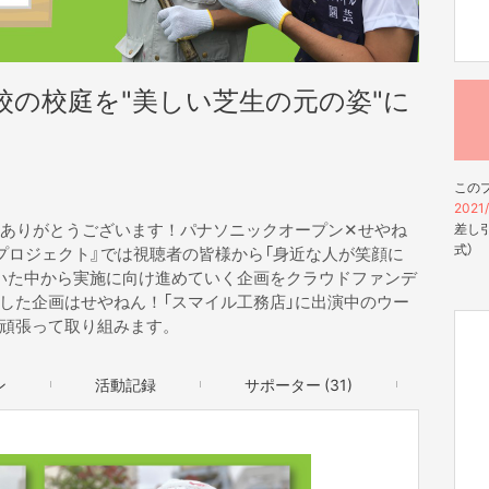
校の校庭を"美しい芝生の元の姿"に
この
2021/
聴ありがとうございます！パナソニックオープン✕せやね
差し引
式）
プロジェクト』では視聴者の皆様から「身近な人が笑顔に
いた中から実施に向け進めていく企画をクラウドファンデ
した企画はせやねん！「スマイル工務店」に出演中のウー
頑張って取り組みます。
ン
活動記録
サポーター (31)