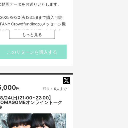
の動画データをお送りいたします。
※2025/9/30(火)23:59まで購入可能
※FANY Crowdfundingのメッセージ機
能を使ってご案内させていただきま
もっと見る
す。
※動画データを動画共有サービスや、
Webサイトなどに無断転載することは
このリターンを購入する
一切禁止となります。
※プロジェクト本文の末尾に記載され
ている【ご支援にあたってのご注意事
項】を必ずご一読ください。YUUKAに
よる新曲「WE CAN'T DOLL」の動画デ
5,000
円
残り：
0人まで
ータをお送りいたします。
【8/24(日)21:00~22:00】
KOMAGOMEオンライントーク
※2025/9/30(火)23:59まで購入可能
会
※FANY Crowdfundingのメッセージ機
能を使ってご案内させていただきま
す。