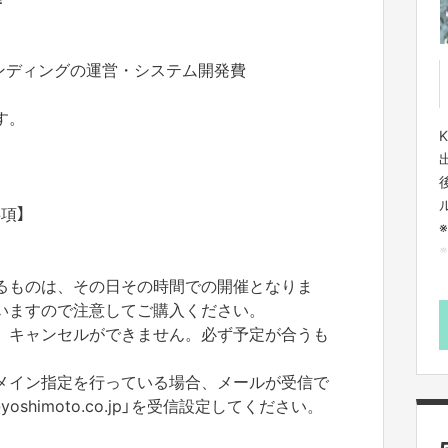
ァンディングの運営・システム開発費
す。
項】
※
るものは、
その日その時間での開催となりま
いますので注意してご購入ください。
、キャンセルができません。
必ず予定が合うも
メイン指定を行っている場合、
メールが受信で
shimoto
.co.jp」を受信設定してください。