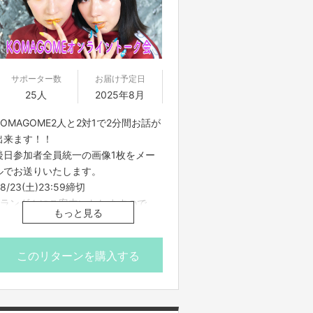
※動画データを動画共有サービスや、
Webサイトなどに無断転載することは
一切禁止となります。
※プロジェクト本文の末尾に記載され
ている【ご支援にあたってのご注意事
サポーター数
お届け予定日
項】を必ずご一読ください。
25人
2025年8月
KOMAGOME2人と2対1で2分間お話が
出来ます！！
後日参加者全員統一の画像1枚をメー
ルでお送りいたします。
8/23(土)23:59締切
※ランダムにご案内いたしますので、
もっと見る
開始時間にお集まりください。
※時間内であっても全員とのトークが
終わり次第終了とさせていただきま
このリターンを購入する
す。
※プロジェクト本文の末尾に記載され
ている【ご支援にあたってのご注意事