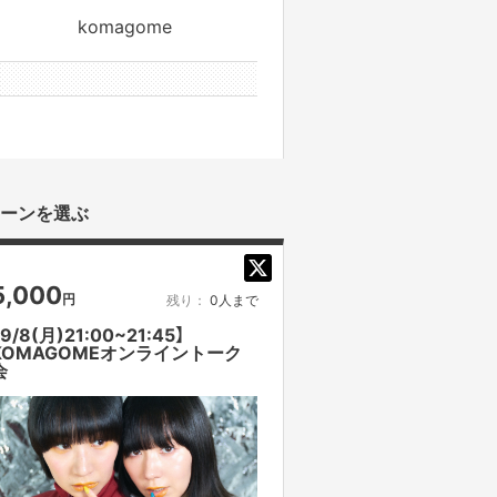
komagome
0件のサポータ
ーンを選ぶ
5,000
円
残り：
0人まで
【9/8(月)21:00~21:45】
KOMAGOMEオンライントーク
会