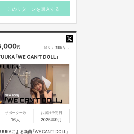
す。
※動画データを動画共有サービスや、
このリターンを購入する
Webサイトなどに無断転載することは
一切禁止となります。
※プロジェクト本文の末尾に記載され
ている【ご支援にあたってのご注意事
項】を必ずご一読ください。
5,000
円
残り：
制限なし
YUUKA「WE CAN'T DOLL」
サポーター数
お届け予定日
16人
2025年9月
YUUKAによる新曲「WE CAN'T DOLL」