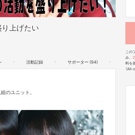
を盛り上げたい
この
み、
2
ン
活動記録
サポーター (94)
料を
（All
二人組のユニット。