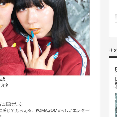
リタ
結成
に改名
方に届けたく
感じてもらえる、KOMAGOMEらしいエンター
！