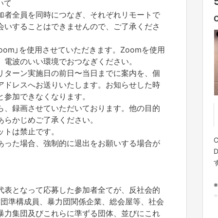
いて
加者全員を同時につなぎ、
それぞれリモートで
会いすることはできませんので、ご了承くださ
om」
を使用させていただきます。
Zoomを使用
、
電波のいい環境でおつなぎください。
リターン実施日の前日〜
当日までに案内を、
個
アドレスへお送りいたします。
お知らせした時
と参加できなくなります。
ら、録画させていただいております。
他の目的
あらかじめご了承ください。
ットは禁止です。
あった場合、
強制的に退出をお願いする場合が
代表となって応募した参加者全てが、
反社会的
力団準構成員、
暴力団関係企業、総会屋等、社会
暴力集団及びこれらに準ずる団体、
並びにこれ