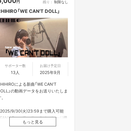
5,000
円
残り：
制限なし
CHIHIRO「WE CAN'T DOLL」
サポーター数
お届け予定日
13人
2025年9月
CHIHIROによる新曲「WE CAN'T
DOLL」の動画データをお送りいたしま
す。
※2025/9/30(火)23:59まで購入可能
※FANY Crowdfundingのメッセージ機
もっと見る
能を使ってご案内させていただきま