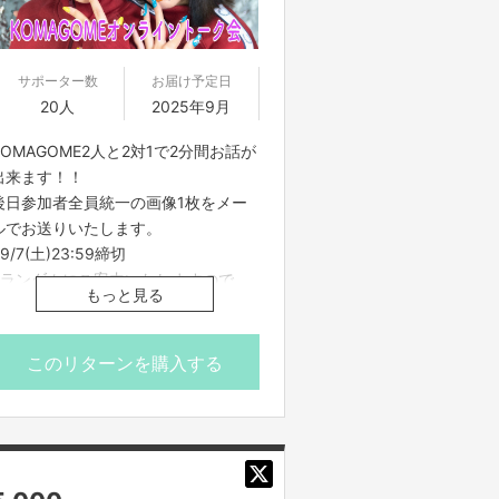
サポーター数
お届け予定日
20人
2025年9月
KOMAGOME2人と2対1で2分間お話が
出来ます！！
後日参加者全員統一の画像1枚をメー
ルでお送りいたします。
9/7(土)23:59締切
※ランダムにご案内いたしますので、
もっと見る
開始時間にお集まりください。
※時間内であっても全員とのトークが
終わり次第終了とさせていただきま
このリターンを購入する
す。
※プロジェクト本文の末尾に記載され
ている【ご支援にあたってのご注意事
項】を必ずご一読ください。