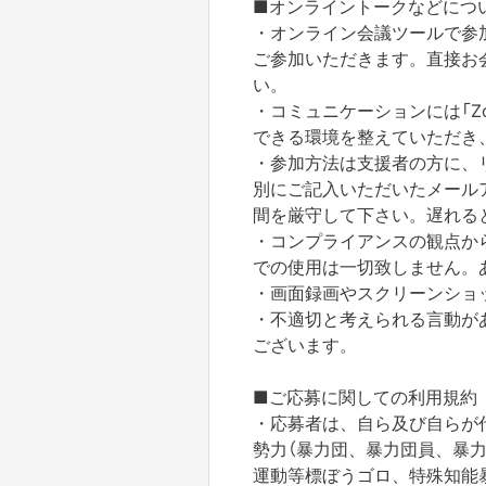
■オンライントークなどにつ
・オンライン会議ツールで参
ご参加いただきます。
直接お
い。
・コミュニケーションには「Zo
できる環境を整えていただき
・参加方法は支援者の方に、
別にご記入いただいたメール
間を厳守して下さい。
遅れる
・コンプライアンスの観点か
での使用は一切致しません。
・画面録画やスクリーンショ
・不適切と考えられる言動が
ございます。
■ご応募に関しての利用規約
・応募者は、自ら及び自らが
勢力（暴力団、暴力団員、暴
運動等標ぼうゴロ、
特殊知能