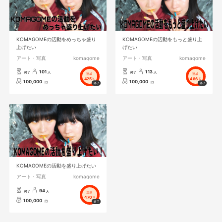
KOMAGOMEの活動をめっちゃ盛り
KOMAGOMEの活動をもっと盛り上
上げたい
げたい
アート・写真
komagome
アート・写真
komagome
101
113
終了
人
終了
人
達成
達成
425
466
%
%
100,000
100,000
円
円
KOMAGOMEの活動を盛り上げたい
アート・写真
komagome
94
終了
人
達成
470
%
100,000
円