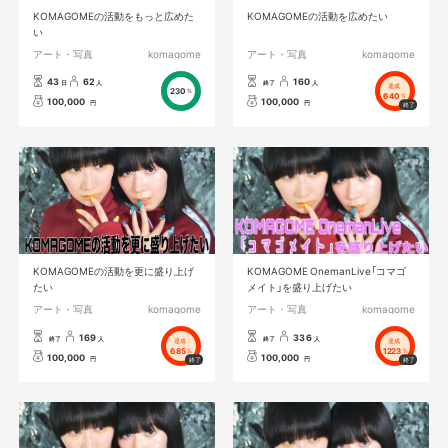
KOMAGOMEの活動をもっと広めた
KOMAGOMEの活動を広めたい
い
アート・写真
komagome
アート・写真
komagome
43
62
160
日
人
終了
人
達成
230
%
640
%
100,000
100,000
円
円
KOMAGOMEの活動を更に盛り上げ
KOMAGOME OnemanLive「コマゴ
たい
メイト」を盛り上げたい
アート・写真
komagome
アート・写真
komagome
169
336
終了
人
終了
人
達成
達成
685
1223
%
%
100,000
100,000
円
円