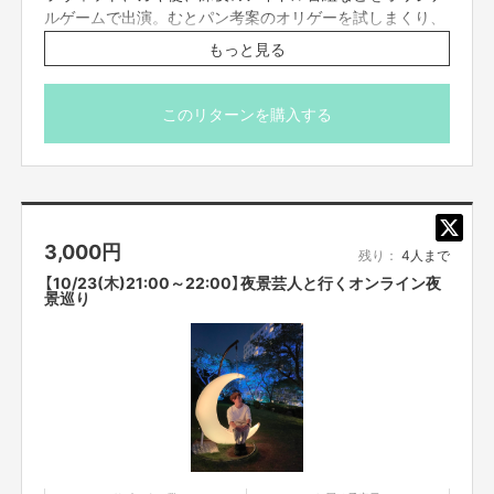
ルゲームで出演。むとパン考案のオリゲーを試しまくり、
お客様と一緒に中学生に戻って楽しく過ごすを目的とした
もっと見る
集い。集合！！！
※こちらのリターンは実施日の3日前の16時までお買い求
このリターンを購入する
め頂けます。
※プロジェクト本文の末尾に記載されている【ご支援にあた
ってのご注意事項】を必ずご一読ください。
3,000
円
残り：
4人まで
【10/23(木)21:00～22:00】夜景芸人と行くオンライン夜
景巡り