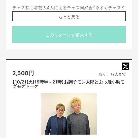
チェス初心者芸人4人によるチェス同好会『今すぐチェスミ
ー』。
もっと見る
チームを組んで対局したり、オンラインで世界に挑んだ
り。
チェスを全く知らなくても大丈夫！
このリターンを購入する
以前、岡部はわずか七手でチェックメイトされてました。
一緒にグランドマスターを目指しましょう！
今月のテーマ「秋を感じることができるお店・スポット」
※こちらのリターンは実施日の3日前の16時までお買い求
2,500
円
め頂けます。
残り：
12人まで
※プロジェクト本文の末尾に記載されている【ご支援にあた
【10/21(火)19時半～21時】お調子モン太郎とぶっ飛小助モ
ってのご注意事項】を必ずご一読ください。
グモグトーク