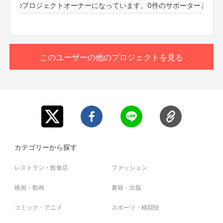
6件のプロジェクトオーナーになっています。
0件のサポーターと76件
吉村とタイマンで、二人っきりで誰にも邪魔されず短い時
間ですがお話しませんか？短いと言ってもいつも時間オー
もっと見る
バーして沢山話しちゃうんだけどね！何か聞きたい事、話
したい事、ブロードキャスト！！のと事、コンビの事、美
容の事、株の事、ファッションの事、ももクロの事、何で
このリターンを購入する
このユーザーの他のプロジェクトを見る
もあり！写真撮ったり歌歌ってもらったりできる限りの要
望だってお答えするし！もちろん画面出さずに話だけでも
オッケーだし何より見つめてるだけでもオッケー、全てオ
ールオッケー！批判誹謗中傷も受け付けちゃう！まぁそっ
ちがほとんどか！よいしょ！ってよいしょっじゃねぇわ！
そこはあんまり良くは無いけどでも何でも受け止める気
満々ですので是非ご参加下さい〜！とにかく吉村を独り占
めにして下さい！というか何でも良いんで吉村にお任せな
らばそれで吉村が完全エスコート！さぁなにする？(恥ず
カテゴリーから探す
かしい方は2人で二口で30分間3人で話すなどもアリで
す。一人で8口ゲットならば2時間吉村独占です。最高。)
レストラン・飲食店
ファッション
是非ご参加お待ちしております！
映画・動画
書籍・出版
※こちらのリターンは実施日の3日前の16時までお買い求
め頂けます。
コミック・アニメ
スポーツ・格闘技
※プロジェクト本文の末尾に記載されている【ご支援にあた