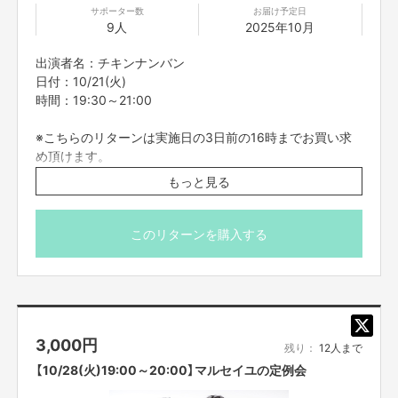
サポーター数
お届け予定日
今回ご支援頂いた資金は、
9人
2025年10月
「吉村派遣会社の運営・システム開発費用」
と
出演者名：チキンナンバン
「タレントへのギャラ」
日付：10/21(火)
に充てさせて頂きます。
時間：19:30～21:00
どんな状況でも、エンターテイメントの会社として、
皆様に笑顔をお届けできるよう全力で取り組んでいきたいと思って
おりま
※こちらのリターンは実施日の3日前の16時までお買い求
す。
め頂けます。
何卒、お力添え宜しくお願い致します。
※プロジェクト本文の末尾に記載されている【ご支援にあた
もっと見る
ってのご注意事項】を必ずご一読ください。
吉本興業株式会社
このリターンを購入する
【ご支援にあたってのご注意事項】
■オンライン会議ツールで参加者全員を同時につなぎ、それぞれリモートで
ご参加いただきます。直接お会いすることはできませんので、ご了承くださ
い。
■コミュニケーションには「Zoom」を使用させていただきます。Zoomを使
用できる環境を整えていただき、電波のいい環境でおつなぎください。
3,000
円
残り：
12人まで
■参加方法は支援者の方に、リターン実施日の前日までにご案内を、メッセ
【10/28(火)19:00～20:00】マルセイユの定例会
ージ機能より個別でお送りいたします。お知らせした時間を厳守して下さ
い。遅れると参加できなくなります。