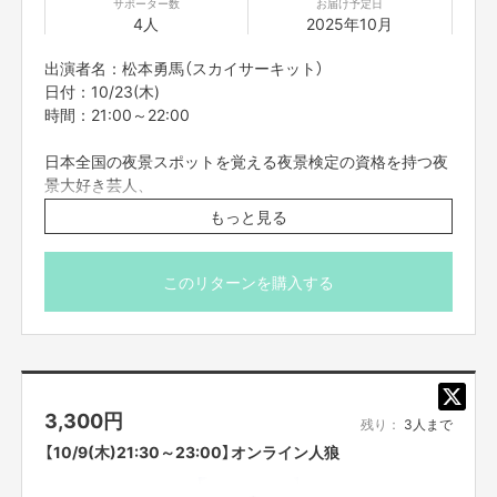
サポーター数
お届け予定日
4人
2025年10月
出演者名：松本勇馬（スカイサーキット）
日付：10/23(木)
時間：21:00～22:00
日本全国の夜景スポットを覚える夜景検定の資格を持つ夜
景大好き芸人、
スカイサーキット松本と、オンラインで夜景スポットめぐ
もっと見る
りをしませんか？
背景に夜景を映し出し、あなたを今オススメの夜景スポッ
トへお連れ致します。
このリターンを購入する
世界中の絶景夜景を見ながら楽しくお話しましょう！
※こちらのリターンは実施日の3日前の16時までお買い求
め頂けます。
※プロジェクト本文の末尾に記載されている【ご支援にあた
3,300
円
ってのご注意事項】を必ずご一読ください。
残り：
3人まで
【10/9(木)21:30～23:00】オンライン人狼