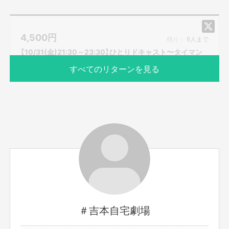
仕事の悩みや人間関係の悩みなど、どんなに細かい事でも
ムラジュンが対応します。
ムラジュンと一緒に楽しい時間を過ごしましょう。
4,500
円
残り：
6人まで
※備考欄にムラジュンとやりたいことを記載してご応募下
【10/31(金)21:30～23:30】ひとりドキャスト〜タイマン
さい。
で話そう〜
すべてのリターンを見る
※プロジェクト本文の末尾に記載されている【ご支援にあた
ってのご注意事項】を必ずご一読ください。
※こちらのリターンは実施日の3日前の16時までお買い求
め頂けます。
サポーター数
お届け予定日
2人
2025年10月
出演者名：ブロードキャスト！！吉村
日付：10/31(金)
時間：21:30～23:30のどこか15分（詳細は追ってご連絡い
＃吉本自宅劇場
たします）