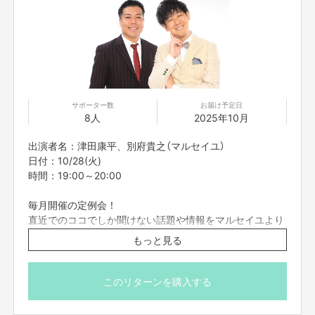
■迷惑メールの対策などでドメイン指定を行っている場合、メールが受信で
きない場合がございます。「@yoshimoto.co.jp」を受信設定してください。
■コンプライアンスの観点から録画させていただいております。あらかじめ
ご了承ください。お客様の映像に関しては、他の目的での使用は致しませ
ん。
■参加者の配信中の録画撮影、録音、また、SNS等に詳細な配信内容を投稿
することは禁止です。
■不適切と考えられる言動があった場合、強制的に退出をお願いする場合が
サポーター数
お届け予定日
ございます。
8人
2025年10月
■応募者は、自ら及び自らが代表となって応募した参加者全てが、反社会的
出演者名：津田康平、別府貴之（マルセイユ）
勢力（暴力団、暴力団員、暴力団準構成員、暴力団関係企業、総会屋等、社
日付：10/28(火)
会運動等標ぼうゴロ、特殊知能暴力集団及びこれらに準ずる団体、並びにこ
時間：19:00～20:00
れらの構成員等を指します。以下、同様とします。）に該当せず、また、こ
れら反社会的勢力との間で社会的に非難されるべき関係を有していないこと
毎月開催の定例会！
を保証します。
■プロジェクト実施前及び実施中に上記に反する事態が発生した場合、いつ
直近でのココでしか聞けない話題や情報をマルセイユより
でもプロジェクトの実行を中止することができ、プランナーは一切の責任を
ご報告させていただきます！
もっと見る
負担しません。
■二次利用の目的や、有料イベントやPR目的での配信イベント・番組など
※こちらのリターンは実施日の3日前の16時までお買い求
は基本NGとします。
め頂けます。
このリターンを購入する
■参加する権利の転売や譲渡は禁止とさせていただきます。購入したご本人
※プロジェクト本文の末尾に記載されている【ご支援にあた
のみが参加できます。
ってのご注意事項】を必ずご一読ください。