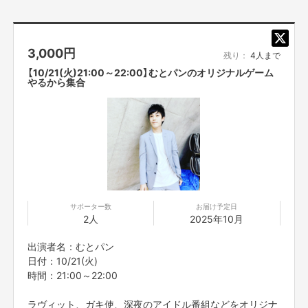
【販売責任者】
吉本興業株式会社
3,000
円
残り：
4人まで
【10/21(火)21:00～22:00】むとパンのオリジナルゲーム
【所在地】
やるから集合
新宿区新宿5-18-21
【お問合せ先】
お問い合わせは下記のURLのメッセージからご連絡ください。
https://cf.fany.lol/users/message/view/33849
【返品期限】
サポーター数
お届け予定日
不良品、発送品間違いの場合は無料で交換させていただきます。到着日から
2人
2025年10月
7日以内に上記問い合わせ先へご連絡ください。それ以上経過しますと返品
をお受け出来ない場合がございます。※サポーターのご都合によるキャンセ
出演者名：むとパン
ル・返品・交換はお受けできません。
日付：10/21(火)
時間：21:00～22:00
【返品送料】
不良品、発送商品間違いの場合、着払いにて対応いたします。
ラヴィット、ガキ使、深夜のアイドル番組などをオリジナ