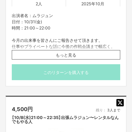
2人
2025年10月
出演者名：ムラジュン
日付：10/31(金)
時間：21:00～22:00
今月の出来事を皆さんにご報告させて頂きます。
仕事やプライベートな話に今後の作戦会議まで幅広く。
1Hのフリートークライブ形式でお送りします。
もっと見る
未公開の動画や画像の紹介、買った物やオススメしたい事
なども。
皆さんからのリアルタイムチャット(他の方には見えませ
このリターンを購入する
ん)で頂いた質問なども答えていきます。
事前に話して欲しいテーマなどあれば応募の際に備考欄に
お書き下さい。
購入者だけのシークレット配信ですので内容は絶対に「口
外禁止」でお願いします。
4,500
円
参加者の方はカメラとマイクをオフでお願いします。
残り：
3人まで
【10/8(水)21:00～22:35】出張ムラジュン〜レンタルなん
※こちらのリターンは実施日の3日前の16時までお買い求
でもやる人
め頂けます。