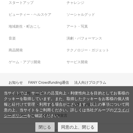
ってのご注意事項】を必ずご一読ください。
スタートアップ
チャレンジ
ビューティー・ヘルスケア
ソーシャルグッド
地域創生・町おこし
アート・写真
音楽
演劇・パフォーマンス
商品開発
テクノロジー・ガジェット
ゲーム・アプリ開発
サービス開発
お知らせ
FANY Crowdfunding通信
法人向けプログラム
当サイトでは、サービスの品質向上・利便性向上を目的としてお客様の
よくある質問
お問い合わせ
クッキーを取得しています。また、取得したクッキーをお客様の個人情
利用規約
プライバシーポリシー
特定商取引法に基づく表記
報と紐付けて管理・利用する場合がございます。以上の事項について同
意の上、当サイトをご利用ください。詳しくは当社グループの
プライバ
マニュアル
反社会的勢力排除宣言
シーポリシー
をご確認ください。
閉じる
同意の上、閉じる
© FANY, All Rights Reserved.