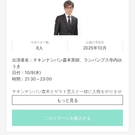
サポーター数
お届け予定日
8人
2025年10月
出演者名：チキンナンバン森本英樹、ランパンプス寺内ゆ
うき
日付：10/9(木)
時間：21:30～23:00
チキンナンバン森本とゲスト芸人と一緒に人狼をやりませ
んか？
もっと見る
初回ゲストプレイヤーはランパンプス寺内！
13人村に森本、寺内が入るので参加は11枠です。
基本的には1戦となります。
このリターンを購入する
ゲームの進行次第では終了時間が23時を越える可能性があ
ります。