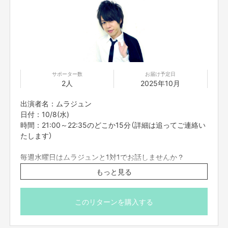
※プロジェクト本文の末尾に記載されている【ご支援にあた
ってのご注意事項】を必ずご一読ください。
サポーター数
お届け予定日
2人
2025年10月
出演者名：ムラジュン
日付：10/8(水)
時間：21:00～22:35のどこか15分（詳細は追ってご連絡い
たします）
毎週水曜日はムラジュンと1対1でお話しませんか？
日々の生活にもっと潤いが欲しい
もっと見る
悩みや愚痴を聞いて欲しい
おうち時間を一緒に過ごして欲しい
ただ単にムラジュンと話してみたい
このリターンを購入する
ムラジュンに自分の推し事を聞いてほしい・・・etc.
そんなあなたの願いをムラジュンが叶えます。