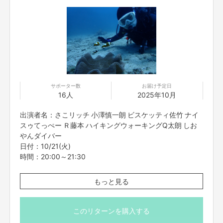
サポーター数
お届け予定日
16人
2025年10月
出演者名：さこリッチ 小澤慎一朗 ビスケッティ佐竹 ナイ
スゥてっぺー Ｒ藤本 ハイキングウォーキングQ太朗 しお
やんダイバー
日付：10/21(火)
時間：20:00～21:30
よしもとスキューバダイビング部のゆるーい配信です！
もっと見る
海の素晴らしさや楽しさをみんなで学ぼう！！
※こちらのリターンは実施日の3日前の16時までお買い求
このリターンを購入する
め頂けます。