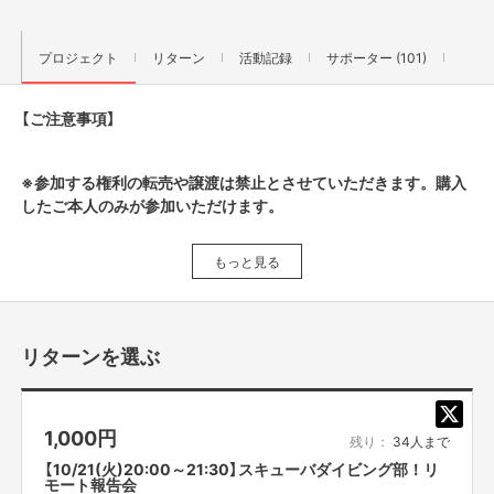
プロジェクト
リターン
活動記録
サポーター (101)
【ご注意事項】
※参加する権利の転売や譲渡は禁止とさせていただきます。購入
したご本人のみが参加いただけます。
もっと見る
こんにちは！吉本興業です。
弊社の芸人は、劇場、テレビ、ラジオ、YouTubeなど様々な媒体で
皆様を笑顔にすることを目指して、日々努力しております。
リターンを選ぶ
エンターテインメントの魅力を広めるために
また、より多くの皆様に笑顔を届けるべく、一人の芸人に立ち上がってもら
うことを決意しました！
1,000
円
その名も、
「ミスター破天荒」 平成ノブシコブシ吉村崇
残り：
34人まで
【10/21(火)20:00～21:30】スキューバダイビング部！リ
モート報告会