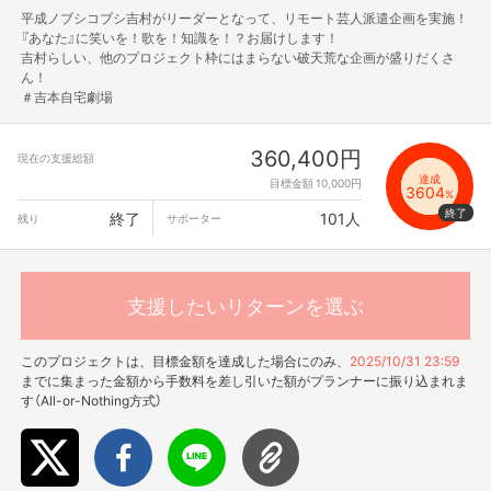
平成ノブシコブシ吉村がリーダーとなって、リモート芸人派遣企画を実施！
『あなた』に笑いを！歌を！知識を！？お届けします！
吉村らしい、他のプロジェクト枠にはまらない破天荒な企画が盛りだくさ
ん！
＃吉本自宅劇場
360,400円
現在の支援総額
達成
目標金額 10,000円
3604
%
終了
101人
残り
サポーター
支援したいリターンを選ぶ
このプロジェクトは、目標金額を達成した場合にのみ、
2025/10/31 23:59
までに集まった金額から手数料を差し引いた額がプランナーに振り込まれま
す（All-or-Nothing方式）