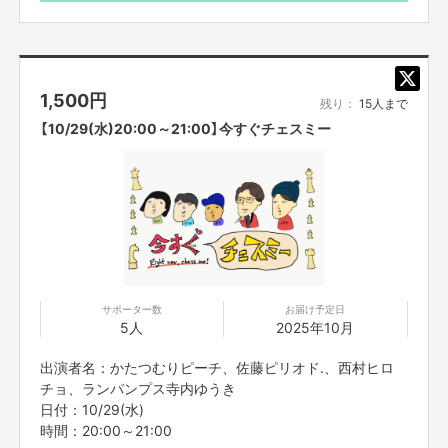
※プロジェクト本文の末尾に記載されている【ご支援にあた
ってのご注意事項】を必ずご一読ください。
1,500
円
今回設立するリモート芸人派遣企画『吉村派遣会社』は
残り：
15人まで
彼をリーダーとして、お客様に、様々な芸人からのエンタメ・
サービスをお
【10/29(水)20:00～21:00】今すぐチェスミー
届けする！
というプロジェクトになります。
吉村らしいバカで破天荒な企画満載！
何をやっているかはわからない！何の為になるかはわからない！
だけどなんだかおもしろい！
オンラインでつながれるツールを活用して、
芸人それぞれが考えた、至極のエンターテインメントを『あなた』
にお届け
します！
サポーター数
お届け予定日
おうち時間をよしもと芸人と一緒に楽しんでみませんか？
5人
2025年10月
出演者名：かたつむりピーチ、佐藤ピリオド.、西村ヒロ
チョ、ランパンプス寺内ゆうき
日付：10/29(水)
時間：20:00～21:00