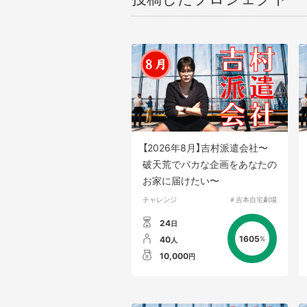
【2026年8月】吉村派遣会社〜
破天荒でバカな企画をあなたの
お家に届けたい〜
チャレンジ
＃吉本自宅劇場
24
日
1605
40
%
人
10,000
円