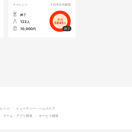
チャレンジ
＃吉本自宅劇場
終了
達成
122
人
5845
%
10,000
円
レンジ
ビューティー・ヘルスケア
ゲーム・アプリ開発
サービス開発