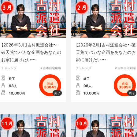
【2026年3月】吉村派遣会社〜
【2026年2月】吉村派遣会社〜破
破天荒でバカな企画をあなたの
天荒でバカな企画をあなたのお
お家に届けたい〜
家に届けたい〜
チャレンジ
＃吉本自宅劇場
チャレンジ
＃吉本自宅劇場
終了
終了
達成
達成
98
98
人
人
3384
3385
%
%
10,000
10,000
円
円