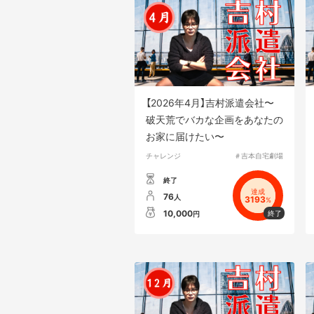
【2026年4月】吉村派遣会社〜
破天荒でバカな企画をあなたの
お家に届けたい〜
チャレンジ
＃吉本自宅劇場
終了
達成
76
人
3193
%
10,000
円