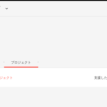
プロジェクト
ジェクト
支援し