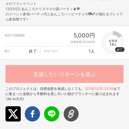
そのファンイベント
12/23(日) あんころクリスマスの森パーティ🎄💖
のイベント参加パーティ代とあんころハッピーチェキ📷💕が撮れるプレミア
ム参加権です✨
5,000円
現在の支援総額
未達成
目標金額 35,000円
14
%
終了
1人
残り
サポーター
支援したいリターンを選ぶ
このプロジェクトは、目標金額を達成しなくても、
2018/12/20 23:59
まで
に集まった金額から手数料を差し引いた額がプランナーに振り込まれます
（All-In方式）