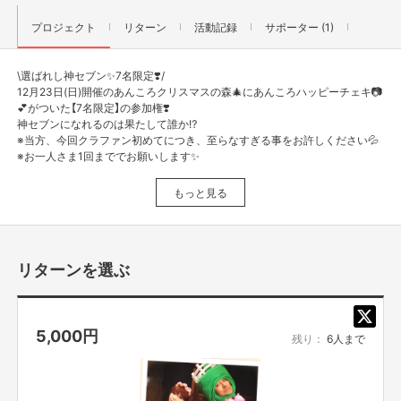
プロジェクト
リターン
活動記録
サポーター (1)
\選ばれし神セブン✨7名限定❣️/
12月23日(日)開催のあんころクリスマスの森🎄にあんころハッピーチェキ📷
💕がついた【7名限定】の参加権❣️
神セブンになれるのは果たして誰か⁉️
※当方、今回クラファン初めてにつき、至らなすぎる事をお許しください💦
※お一人さま1回まででお願いします✨
12月23日(日)開催
もっと見る
🎄あんころクリスマスの🎄
〜脱・クリぼっち〜
《場所》Fuji Classico(フジクラシコ)
長野県松本市中央1- 23-2 Mウイング北棟1F
リターンを選ぶ
《時間》18:00〜
《参加費》4,500円
5,000
円
残り：
6人まで
【所在地】
お取引において開示要求があった場合速やかにお答えさせて頂きます。