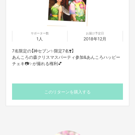
【お問合せ先】
お問い合わせは下記のURLのメッセージからご連絡ください。
https://cf.fany.lol/users/message/view/3307
サポーター数
お届け予定日
1人
2018年12月
【返品期限】
不良品、発送品間違いの場合は無料で交換させていただきます。到着日から
7名限定の【神セブン✨限定7名❣️】
7日以内に上記問い合わせ先へご連絡ください。それ以上経過しますと返品
あんころの森クリスマスパーティ参加&あんころハッピー
をお受け出来ない場合がございます。※サポーターのご都合によるキャンセ
ル・返品・交換はお受けできません。
チェキ📷✨が撮れる権利💕
【返品送料】
不良品、発送商品間違いの場合、着払いにて対応いたします。
このリターンを購入する