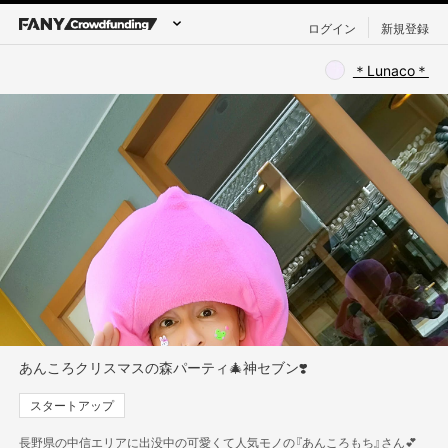
ログイン
新規登録
＊Lunaco＊
あんころクリスマスの森パーティ🎄神セブン❣️
スタートアップ
長野県の中信エリアに出没中の可愛くて人気モノの『あんころもち』さん💕