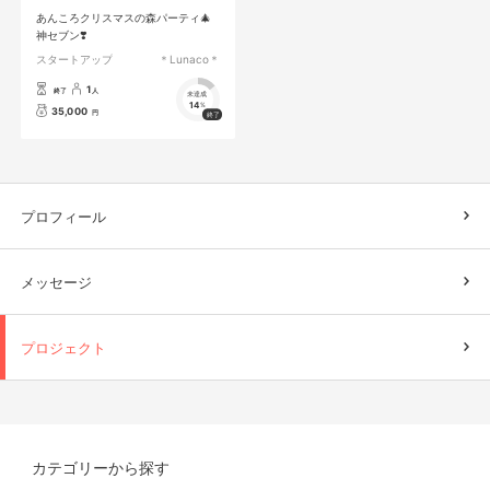
あんころクリスマスの森パーティ🎄
神セブン❣️
スタートアップ
＊Lunaco＊
1
終了
人
未達成
14
%
35,000
円
プロフィール
メッセージ
プロジェクト
カテゴリーから探す