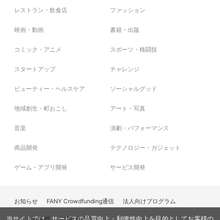
レストラン・飲食店
ファッション
映画・動画
書籍・出版
コミック・アニメ
スポーツ・格闘技
スタートアップ
チャレンジ
ビューティー・ヘルスケア
ソーシャルグッド
地域創生・町おこし
アート・写真
音楽
演劇・パフォーマンス
商品開発
テクノロジー・ガジェット
ゲーム・アプリ開発
サービス開発
お知らせ
FANY Crowdfunding通信
法人向けプログラム
よくある質問
お問い合わせ
当サイトでは、サービスの品質向上・利便性向上を目的としてお客様の