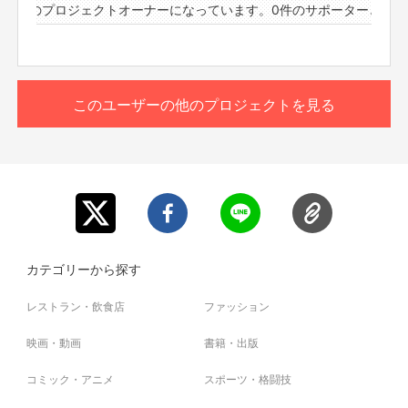
6件のプロジェクトオーナーになっています。
0件のサポーターと76件
日々の生活にもっと潤いが欲しい
悩みや愚痴を聞いて欲しい
もっと見る
おうち時間を一緒に過ごして欲しい
ただ単にムラジュンと話してみたい
ムラジュンに自分の推し事を聞いてほしい・・・etc.
このリターンを購入する
このユーザーの他のプロジェクトを見る
そんなあなたの願いをムラジュンが叶えます。
仕事の悩みや人間関係の悩みなど、どんなに細かい事でも
ムラジュンが対応します。
ムラジュンと一緒に楽しい時間を過ごしましょう。
※備考欄にムラジュンとやりたいことを記載してご応募下
さい。
※こちらのリターンは実施日の3日前の16時までお買い求
め頂けます。
カテゴリーから探す
※プロジェクト本文の末尾に記載されている【ご支援にあた
ってのご注意事項】を必ずご一読ください。
レストラン・飲食店
ファッション
映画・動画
書籍・出版
コミック・アニメ
スポーツ・格闘技