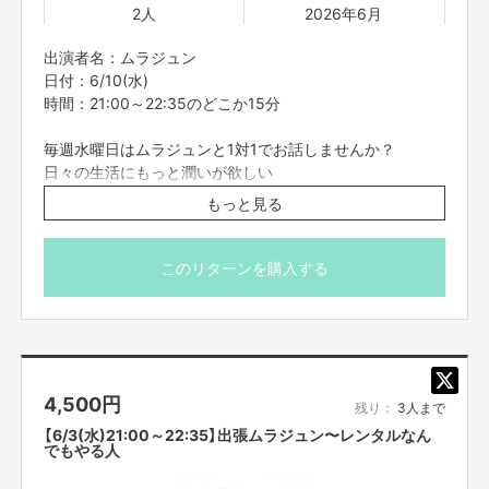
2人
2026年6月
出演者名：ムラジュン
日付：6/10(水)
時間：21:00～22:35のどこか15分
毎週水曜日はムラジュンと1対1でお話しませんか？
日々の生活にもっと潤いが欲しい
悩みや愚痴を聞いて欲しい
もっと見る
おうち時間を一緒に過ごして欲しい
ただ単にムラジュンと話してみたい
ムラジュンに自分の推し事を聞いてほしい・・・etc.
このリターンを購入する
そんなあなたの願いをムラジュンが叶えます。
仕事の悩みや人間関係の悩みなど、どんなに細かい事でも
ムラジュンが対応します。
ムラジュンと一緒に楽しい時間を過ごしましょう。
4,500
円
※備考欄にムラジュンとやりたいことを記載してご応募下
残り：
3人まで
さい。
【6/3(水)21:00～22:35】出張ムラジュン〜レンタルなん
※こちらのリターンは実施日の3日前の16時までお買い求
でもやる人
め頂けます。