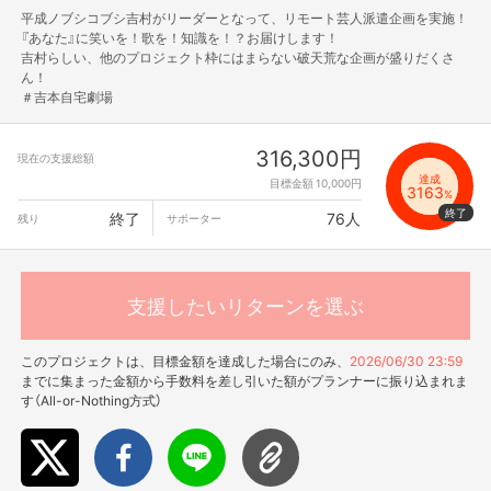
平成ノブシコブシ吉村がリーダーとなって、リモート芸人派遣企画を実施！
『あなた』に笑いを！歌を！知識を！？お届けします！
吉村らしい、他のプロジェクト枠にはまらない破天荒な企画が盛りだくさ
ん！
＃吉本自宅劇場
316,300円
現在の支援総額
達成
目標金額 10,000円
3163
%
終了
76人
残り
サポーター
支援したいリターンを選ぶ
このプロジェクトは、目標金額を達成した場合にのみ、
2026/06/30 23:59
までに集まった金額から手数料を差し引いた額がプランナーに振り込まれま
す（All-or-Nothing方式）