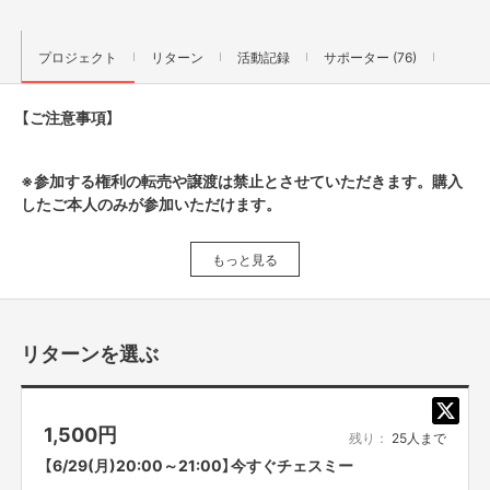
プロジェクト
リターン
活動記録
サポーター (76)
【ご注意事項】
※参加する権利の転売や譲渡は禁止とさせていただきます。購入
したご本人のみが参加いただけます。
もっと見る
こんにちは！吉本興業です。
弊社の芸人は、劇場、テレビ、ラジオ、YouTubeなど様々な媒体で
皆様を笑顔にすることを目指して、日々努力しております。
リターンを選ぶ
エンターテインメントの魅力を広めるために
また、より多くの皆様に笑顔を届けるべく、一人の芸人に立ち上がってもら
うことを決意しました！
1,500
円
その名も、
「ミスター破天荒」 平成ノブシコブシ吉村崇
残り：
25人まで
【6/29(月)20:00～21:00】今すぐチェスミー