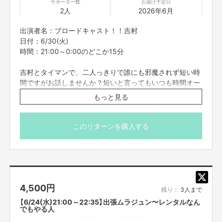
サポーター数
お届け予定日
2人
2026年6月
出演者名：ブロードキャスト！！吉村
日付：6/30(火)
時間：21:00～0:00のどこか15分
吉村とタイマンで、二人っきりで誰にも邪魔されず短い時
間ですがお話しませんか？短いと言ってもいつも時間オー
バーして沢山話しちゃうんだけどね！何か聞きたい事、話
もっと見る
したい事、ブロードキャスト！！のと事、コンビの事、美
容の事、株の事、ファッションの事、ももクロの事、何で
もあり！写真撮ったり歌歌ってもらったりできる限りの要
このリターンを購入する
望だってお答えするし！もちろん画面出さずに話だけでも
オッケーだし何より見つめてるだけでもオッケー、全てオ
ールオッケー！批判誹謗中傷も受け付けちゃう！まぁそっ
ちがほとんどか！よいしょ！ってよいしょっじゃねぇわ！
そこはあんまり良くは無いけどでも何でも受け止める気
4,500
円
満々ですので是非ご参加下さい〜！とにかく吉村を独り占
残り：
3人まで
めにして下さい！というか何でも良いんで吉村にお任せな
【6/24(水)21:00～22:35】出張ムラジュン〜レンタルなん
らばそれで吉村が完全エスコート！さぁなにする？(恥ず
でもやる人
かしい方は2人で二口で30分間3人で話すなどもアリで