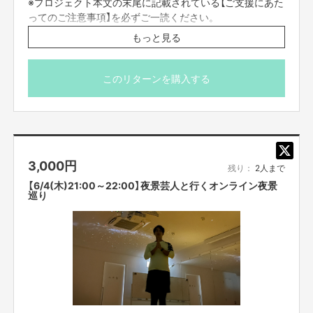
※プロジェクト本文の末尾に記載されている【ご支援にあた
ってのご注意事項】を必ずご一読ください。
※こちらのリターンは実施日の3日前16時までお買い求め
もっと見る
頂けます。
このリターンを購入する
3,000
円
残り：
2人まで
【6/4(木)21:00～22:00】夜景芸人と行くオンライン夜景
巡り