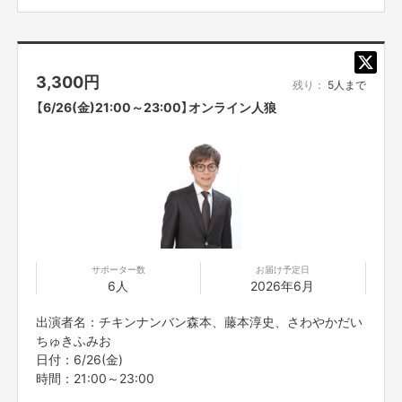
※プロジェクト本文の末尾に記載されている【ご支援にあた
ってのご注意事項】を必ずご一読ください。
【販売責任者】
吉本興業株式会社
3,300
円
残り：
5人まで
【所在地】
【6/26(金)21:00～23:00】オンライン人狼
新宿区新宿5-18-21
【お問合せ先】
お問い合わせは下記のURLのメッセージからご連絡ください。
https://cf.fany.lol/users/message/view/33849
【返品期限】
サポーター数
お届け予定日
不良品、発送品間違いの場合は無料で交換させていただきます。到着日から
6人
2026年6月
7日以内に上記問い合わせ先へご連絡ください。それ以上経過しますと返品
をお受け出来ない場合がございます。※サポーターのご都合によるキャンセ
出演者名：チキンナンバン森本、藤本淳史、さわやかだい
ル・返品・交換はお受けできません。
ちゅきふみお
日付：6/26(金)
【返品送料】
時間：21:00～23:00
不良品、発送商品間違いの場合、着払いにて対応いたします。