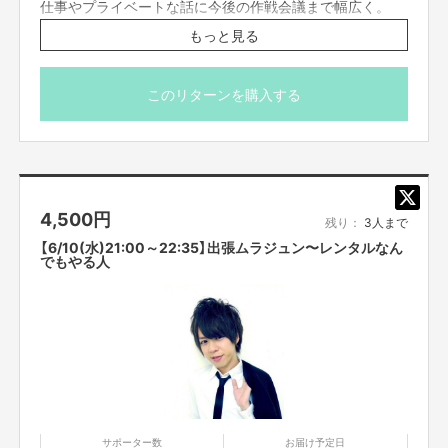
仕事やプライベートな話に今後の作戦会議まで幅広く。
1Hのフリートークライブ形式でお送りします。
もっと見る
未公開の動画や画像の紹介、買った物やオススメしたい事
なども。
皆さんからのリアルタイムチャット(他の方には見えませ
このリターンを購入する
ん)で頂いた質問なども答えていきます。
事前に話して欲しいテーマなどあれば応募の際に備考欄に
お書き下さい。
購入者だけのシークレット配信ですので内容は絶対に「口
外禁止」でお願いします。
4,500
円
参加者の方はカメラとマイクをオフでお願いします。
残り：
3人まで
【6/10(水)21:00～22:35】出張ムラジュン〜レンタルなん
※こちらのリターンは実施日の3日前の16時までお買い求
でもやる人
め頂けます。
※プロジェクト本文の末尾に記載されている【ご支援にあた
ってのご注意事項】を必ずご一読ください。
サポーター数
お届け予定日