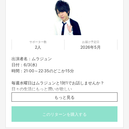
※プロジェクト本文の末尾に記載されている【ご支援にあた
ってのご注意事項】を必ずご一読ください。
サポーター数
お届け予定日
2人
2026年5月
出演者名：ムラジュン
日付：6/3(水)
時間：21:00～22:35のどこか15分
毎週水曜日はムラジュンと1対1でお話しませんか？
日々の生活にもっと潤いが欲しい
悩みや愚痴を聞いて欲しい
もっと見る
おうち時間を一緒に過ごして欲しい
ただ単にムラジュンと話してみたい
ムラジュンに自分の推し事を聞いてほしい・・・etc.
このリターンを購入する
そんなあなたの願いをムラジュンが叶えます。
仕事の悩みや人間関係の悩みなど、どんなに細かい事でも