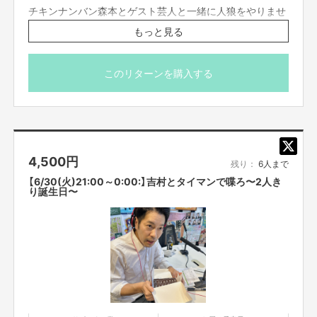
チキンナンバン森本とゲスト芸人と一緒に人狼をやりませ
んか？
もっと見る
今回のゲストプレイヤーは藤本淳史！13人村に森本、藤本
が入るので参加は11枠です。基本的には1戦となります。
ゲームの進行次第では終了時間が23時を越える可能性があ
このリターンを購入する
ります。
※こちらのリターンは実施日の3日前の16時までお買い求
め頂けます。
※プロジェクト本文の末尾に記載されている【ご支援にあた
4,500
円
ってのご注意事項】を必ずご一読ください。
残り：
6人まで
【6/30(火)21:00～0:00:】吉村とタイマンで喋ろ〜2人き
り誕生日〜