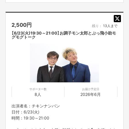
次回はおすすめの駅です
※こちらのリターンは実施日の3日前の16時までお買い求
2,500
円
め頂けます。
残り：
13人まで
今回設立するリモート芸人派遣企画『吉村派遣会社』は
※プロジェクト本文の末尾に記載されている【ご支援にあた
【6/23(火)19:30～21:00】お調子モン太郎とぶっ飛小助モ
彼をリーダーとして、お客様に、様々な芸人からのエンタメ・
サービスをお
ってのご注意事項】を必ずご一読ください。
グモグトーク
届けする！
というプロジェクトになります。
吉村らしいバカで破天荒な企画満載！
何をやっているかはわからない！何の為になるかはわからない！
だけどなんだかおもしろい！
オンラインでつながれるツールを活用して、
芸人それぞれが考えた、至極のエンターテインメントを『あなた』
にお届け
します！
サポーター数
お届け予定日
おうち時間をよしもと芸人と一緒に楽しんでみませんか？
8人
2026年6月
出演者名：チキンナンバン
日付：6/23(火)
時間：19:30～21:00