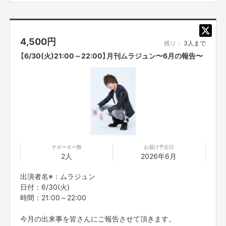
ムラジュンが対応します。
ムラジュンと一緒に楽しい時間を過ごしましょう。
4,500
円
※備考欄にムラジュンとやりたいことを記載してご応募下
残り：
3人まで
さい。
【6/30(火)21:00～22:00】月刊ムラジュン〜6月の報告〜
※こちらのリターンは実施日の3日前の16時までお買い求
め頂けます。
※プロジェクト本文の末尾に記載されている【ご支援にあた
ってのご注意事項】を必ずご一読ください。
サポーター数
お届け予定日
2人
2026年6月
出演者名※：ムラジュン
日付：6/30(火)
時間：21:00～22:00
今月の出来事を皆さんにご報告させて頂きます。