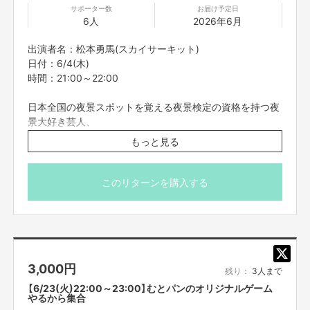
サポーター数
お届け予定日
今回ご支援頂いた資金は、
6人
2026年6月
「吉村派遣会社の運営・システム開発費用」
と
出演者名：松本勇馬(スカイサーキット)
「タレントへのギャラ」
日付：6/4(木)
に充てさせて頂きます。
時間：21:00～22:00
どんな状況でも、エンターテイメントの会社として、
皆様に笑顔をお届けできるよう全力で取り組んでいきたいと思って
おりま
日本全国の夜景スポットを覚える夜景検定の資格を持つ夜
す。
景大好き芸人、
何卒、お力添え宜しくお願い致します。
スカイサーキット松本と、オンラインで夜景スポットめぐ
もっと見る
りをしませんか？
吉本興業株式会社
背景に夜景を映し出し、あなたを今オススメの夜景スポッ
トへお連れ致します。
このリターンを購入する
世界中の絶景夜景を見ながら楽しくお話しましょう！
【ご支援にあたってのご注意事項】
■オンライン会議ツールで参加者全員を同時につなぎ、それぞれリモートで
※こちらのリターンは実施日の3日前の16時までお買い求
ご参加いただきます。直接お会いすることはできませんので、ご了承くださ
め頂けます。
い。
■コミュニケーションには「Zoom」を使用させていただきます。Zoomを使
※プロジェクト本文の末尾に記載されている【ご支援にあた
用できる環境を整えていただき、電波のいい環境でおつなぎください。
3,000
円
ってのご注意事項】を必ずご一読ください。
残り：
3人まで
■参加方法は支援者の方に、リターン実施日の前日までにご案内を、メッセ
【6/23(火)22:00～23:00】むとパンのオリジナルゲーム
ージ機能より個別でお送りいたします。お知らせした時間を厳守して下さ
やるから集合
い。遅れると参加できなくなります。