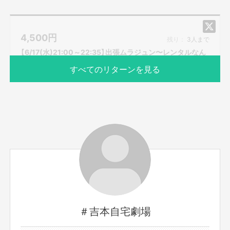
ムラジュンが対応します。
ムラジュンと一緒に楽しい時間を過ごしましょう。
4,500
円
※備考欄にムラジュンとやりたいことを記載してご応募下
残り：
3人まで
さい。
【6/17(水)21:00～22:35】出張ムラジュン〜レンタルなん
※こちらのリターンは実施日の3日前の16時までお買い求
でもやる人
すべてのリターンを見る
め頂けます。
※プロジェクト本文の末尾に記載されている【ご支援にあた
ってのご注意事項】を必ずご一読ください。
サポーター数
お届け予定日
2人
2026年6月
出演者名：ムラジュン
日付：6/17(水)
時間：21:00～22:35のどこか15分
＃吉本自宅劇場
毎週水曜日はムラジュンと1対1でお話しませんか？