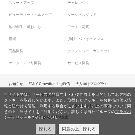
スタートアップ
チャレンジ
ビューティー・ヘルスケア
ソーシャルグッド
地域創生・町おこし
アート・写真
音楽
演劇・パフォーマンス
商品開発
テクノロジー・ガジェット
ゲーム・アプリ開発
サービス開発
お知らせ
FANY Crowdfunding通信
法人向けプログラム
当サイトでは、サービスの品質向上・利便性向上を目的としてお客様の
よくある質問
お問い合わせ
クッキーを取得しています。また、取得したクッキーをお客様の個人情
利用規約
プライバシーポリシー
特定商取引法に基づく表記
報と紐付けて管理・利用する場合がございます。以上の事項について同
意の上、当サイトをご利用ください。詳しくは当社グループの
プライバ
マニュアル
反社会的勢力排除宣言
シーポリシー
をご確認ください。
閉じる
同意の上、閉じる
© FANY, All Rights Reserved.