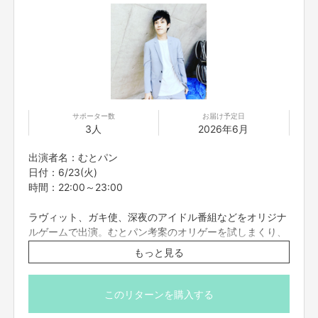
■迷惑メールの対策などでドメイン指定を行っている場合、メールが受信で
きない場合がございます。「@yoshimoto.co.jp」を受信設定してください。
■コンプライアンスの観点から録画させていただいております。あらかじめ
ご了承ください。お客様の映像に関しては、他の目的での使用は致しませ
ん。
■参加者の配信中の録画撮影、録音、また、SNS等に詳細な配信内容を投稿
することは禁止です。
■不適切と考えられる言動があった場合、強制的に退出をお願いする場合が
サポーター数
お届け予定日
ございます。
3人
2026年6月
■応募者は、自ら及び自らが代表となって応募した参加者全てが、反社会的
勢力（暴力団、暴力団員、暴力団準構成員、暴力団関係企業、総会屋等、社
出演者名：むとパン
会運動等標ぼうゴロ、特殊知能暴力集団及びこれらに準ずる団体、並びにこ
日付：6/23(火)
れらの構成員等を指します。以下、同様とします。）に該当せず、また、こ
時間：22:00～23:00
れら反社会的勢力との間で社会的に非難されるべき関係を有していないこと
を保証します。
ラヴィット、ガキ使、深夜のアイドル番組などをオリジナ
■プロジェクト実施前及び実施中に上記に反する事態が発生した場合、いつ
ルゲームで出演。むとパン考案のオリゲーを試しまくり、
でもプロジェクトの実行を中止することができ、プランナーは一切の責任を
負担しません。
お客様と一緒に中学生に戻って楽しく過ごすを目的とした
もっと見る
■二次利用の目的や、有料イベントやPR目的での配信イベント・番組など
集い。集合！！！
は基本NGとします。
■参加する権利の転売や譲渡は禁止とさせていただきます。購入したご本人
※こちらのリターンは実施日の3日前の16時までお買い求
このリターンを購入する
のみが参加できます。
め頂けます。