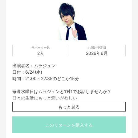
す。一人で8口ゲットならば2時間吉村独占です。最高。)
是非ご参加お待ちしております！
※こちらのリターンは実施日の3日前の16時までお買い求
め頂けます。
※プロジェクト本文の末尾に記載されている【ご支援にあた
ってのご注意事項】を必ずご一読ください。
サポーター数
お届け予定日
2人
2026年6月
出演者名：ムラジュン
日付：6/24(水)
時間：21:00～22:35のどこか15分
毎週水曜日はムラジュンと1対1でお話しませんか？
日々の生活にもっと潤いが欲しい
悩みや愚痴を聞いて欲しい
もっと見る
おうち時間を一緒に過ごして欲しい
ただ単にムラジュンと話してみたい
ムラジュンに自分の推し事を聞いてほしい・・・etc.
このリターンを購入する
そんなあなたの願いをムラジュンが叶えます。
仕事の悩みや人間関係の悩みなど、どんなに細かい事でも