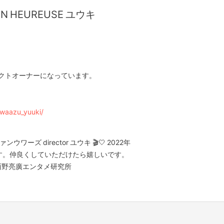
IN HEUREUSE ユウキ
ェクトオーナーになっています。
uwaazu_yuuki/
 | ファンウワーズ director ユウキ 🎬🤍 2022年
ます。仲良くしていただけたら嬉しいです。
西野亮廣エンタメ研究所