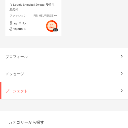
「a Lovely Snowball Sweat」 受注生
産受付
ファッション
FIN HEUREUSE ユウキ
9
終了
人
達成
166
%
10,000
円
プロフィール
メッセージ
プロジェクト
カテゴリーから探す