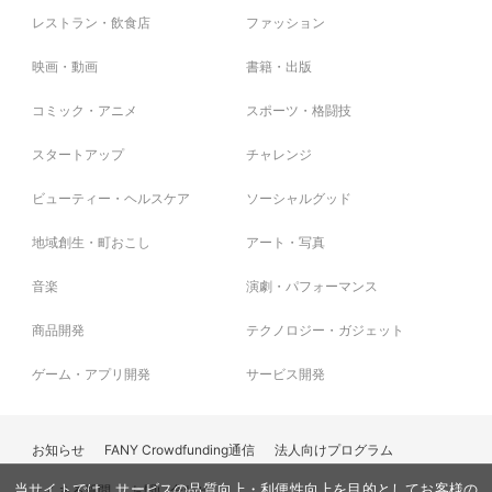
レストラン・飲食店
ファッション
映画・動画
書籍・出版
コミック・アニメ
スポーツ・格闘技
スタートアップ
チャレンジ
ビューティー・ヘルスケア
ソーシャルグッド
地域創生・町おこし
アート・写真
音楽
演劇・パフォーマンス
商品開発
テクノロジー・ガジェット
ゲーム・アプリ開発
サービス開発
お知らせ
FANY Crowdfunding通信
法人向けプログラム
よくある質問
お問い合わせ
当サイトでは、サービスの品質向上・利便性向上を目的としてお客様の