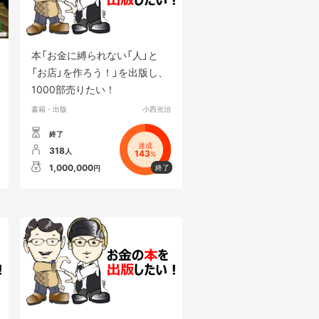
本「お金に縛られない「人」と
「お店」を作ろう！」を出版し、
1000部売りたい！
書籍・出版
小西光治
終了
達成
318
人
143
%
1,000,000
円