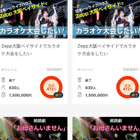
Zepp大阪ベイサイドでカラオ
Zepp大阪ベイサイドでカラオ
ケ大会をしたい
ケ大会をしたい
チャレンジ
田村有樹子
チャレンジ
田村有樹子
終了
終了
達成
達成
630
630
人
人
472
472
%
%
1,500,000
1,500,000
円
円