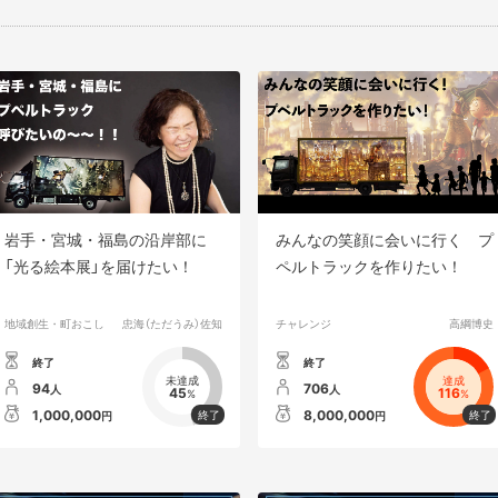
岩手・宮城・福島の沿岸部に
みんなの笑顔に会いに行く プ
「光る絵本展」を届けたい！
ペルトラックを作りたい！
地域創生・町おこし
忠海（ただうみ）佐知
チャレンジ
高綱博史
終了
終了
未達成
達成
94
706
人
人
45
116
%
%
1,000,000
8,000,000
円
円