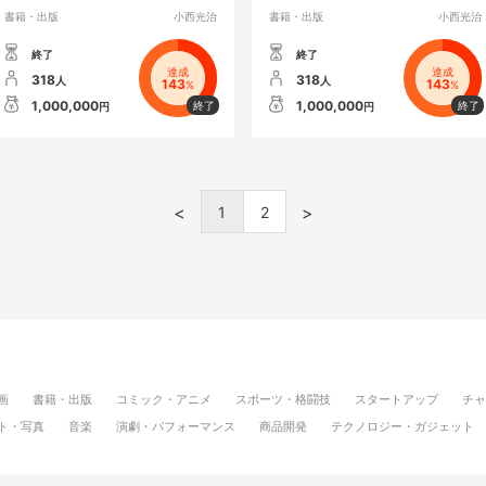
書籍・出版
小西光治
書籍・出版
小西光治
終了
終了
達成
達成
318
318
人
人
143
143
%
%
1,000,000
1,000,000
円
円
<
>
1
2
画
書籍・出版
コミック・アニメ
スポーツ・格闘技
スタートアップ
チャ
ト・写真
音楽
演劇・パフォーマンス
商品開発
テクノロジー・ガジェット