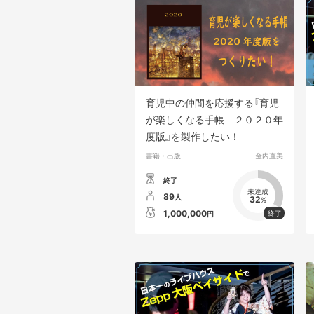
育児中の仲間を応援する『育児
が楽しくなる手帳 ２０２０年
度版』を製作したい！
書籍・出版
金内直美
終了
未達成
89
人
32
%
1,000,000
円