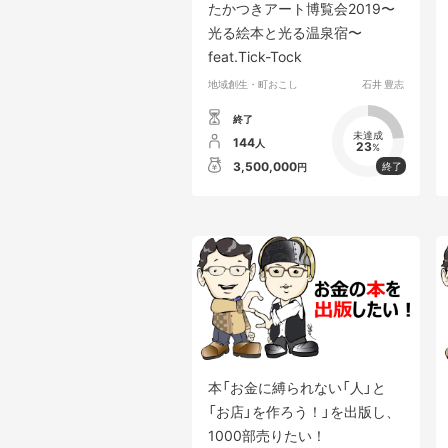
たかつきアート博覧会2019〜
光る絵本と光る温泉宿〜
feat.Tick-Tock
地域創生・町おこし
石井 豊志
終了
未達成
144
人
23
%
3,500,000
円
本「お金に縛られない「人」と
「お店」を作ろう！」を出版し、
1000部売りたい！