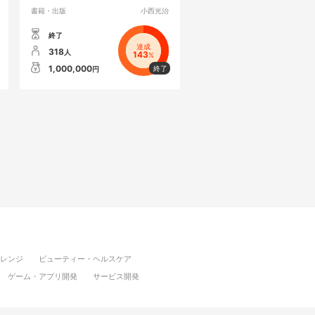
書籍・出版
小西光治
終了
達成
318
人
143
%
1,000,000
円
レンジ
ビューティー・ヘルスケア
ゲーム・アプリ開発
サービス開発